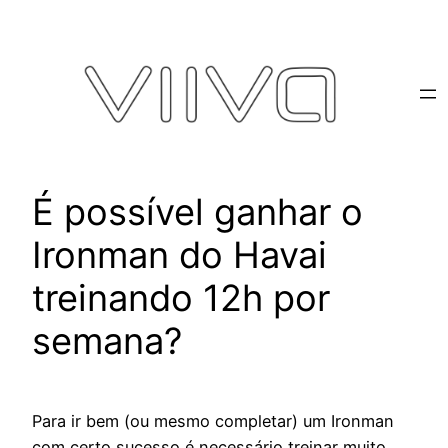
Pular
para
o
conteúdo
É possível ganhar o
Ironman do Havai
treinando 12h por
semana?
Para ir bem (ou mesmo completar) um Ironman
com certo sucesso é necessário treinar muito