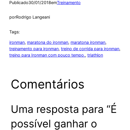
Publicado
30/01/2018
em
Treinamento
por
Rodrigo Langeani
Tags:
ironman
, 
maratona do ironman
, 
maratona ironman
, 
treinamento para ironman
, 
treino de corrida para ironman
, 
treino para Ironman com pouco tempo.
, 
triathlon
Comentários
Uma resposta para “É
possível ganhar o