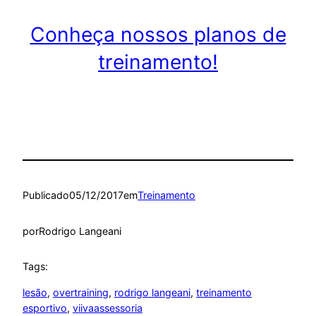
Conheça nossos planos de
treinamento!
Publicado
05/12/2017
em
Treinamento
por
Rodrigo Langeani
Tags:
lesão
, 
overtraining
, 
rodrigo langeani
, 
treinamento
esportivo
, 
viivaassessoria