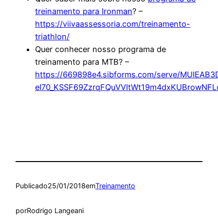
treinamento para Ironman
? –
https://viivaassessoria.com/treinamento-
triathlon/
Quer conhecer nosso programa de
treinamento para MTB? –
https://669898e4.sibforms.com/serve/MUIEA
eI70_KSSF69ZzrqFQuVVItWt19m4dxKUBrowNFLo
Publicado
25/01/2018
em
Treinamento
por
Rodrigo Langeani