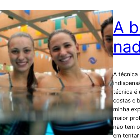
A b
nad
A técnica 
indispens
técnica é
costas e 
minha exp
maior prob
não tem o
em tentar