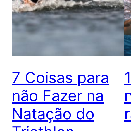
7 Coisas para
não Fazer na
Natação do