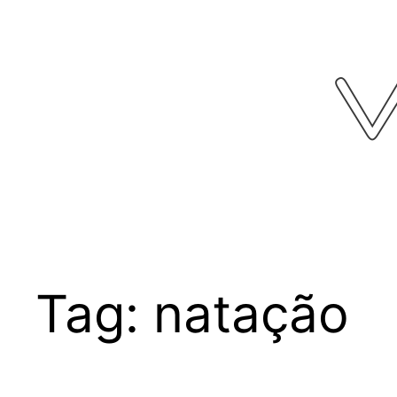
Pular
para
o
conteúdo
Tag:
natação