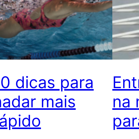
10 dicas para
Ent
nadar mais
na 
rápido
par