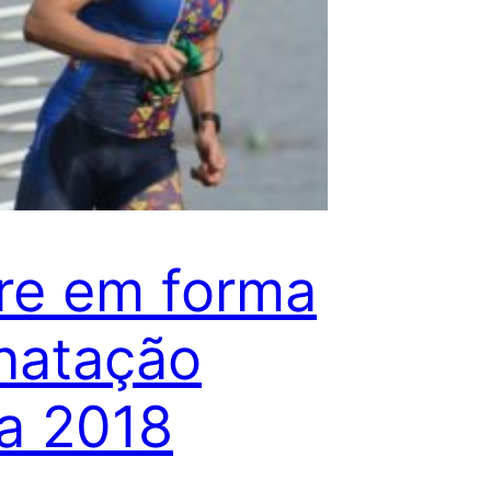
re em forma
natação
a 2018