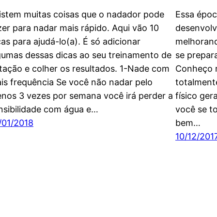
istem muitas coisas que o nadador pode
Essa époc
zer para nadar mais rápido. Aqui vão 10
desenvolv
cas para ajudá-lo(a). É só adicionar
melhorand
gumas dessas dicas ao seu treinamento de
se prepar
tação e colher os resultados. 1-Nade com
Conheço m
is frequência Se você não nadar pelo
totalment
nos 3 vezes por semana você irá perder a
físico ger
nsibilidade com água e…
você se to
/01/2018
bem…
10/12/201