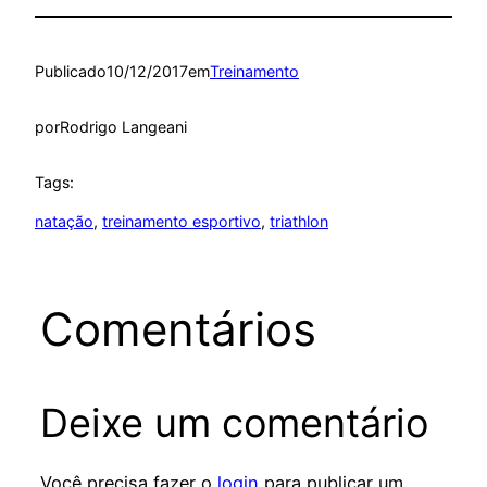
Publicado
10/12/2017
em
Treinamento
por
Rodrigo Langeani
Tags:
natação
, 
treinamento esportivo
, 
triathlon
Comentários
Deixe um comentário
Você precisa fazer o
login
para publicar um