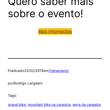
Quero saber mais
sobre o evento!
Mais informações
Publicado
25/02/2019
em
Treinamento
por
Rodrigo Langeani
Tags:
gravel bike
, 
mountain bike na canastra
, 
serra da canastra