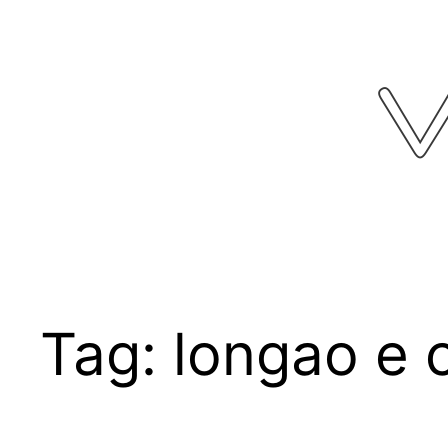
Pular
para
o
conteúdo
Tag:
longao e 