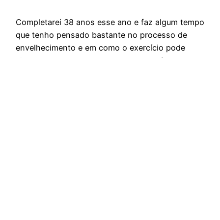
Completarei 38 anos esse ano e faz algum tempo
que tenho pensado bastante no processo de
envelhecimento e em como o exercício pode
ajudar nesse processo. Essa semana lí uma
reportagem no NY Times sobre uma atleta de
atletismo de 91 anos, chamada Olga Koltelko,
que tem simplesmente destruído todos os
recordes não só de…
06/03/2018
Orgulhosamente feito com
WordPress