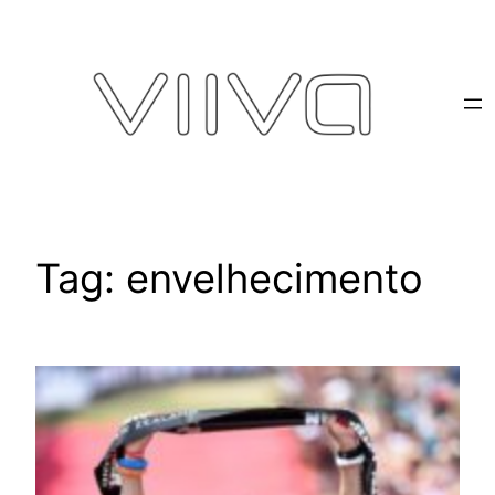
Pular
para
o
conteúdo
Tag:
envelhecimento