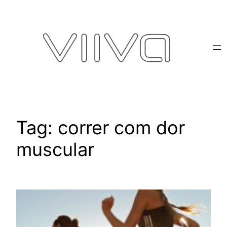
Pular
para
o
conteúdo
Tag:
correr com dor
muscular