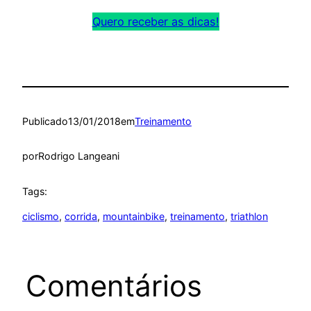
Quero receber as dicas!
Publicado
13/01/2018
em
Treinamento
por
Rodrigo Langeani
Tags:
ciclismo
, 
corrida
, 
mountainbike
, 
treinamento
, 
triathlon
Comentários