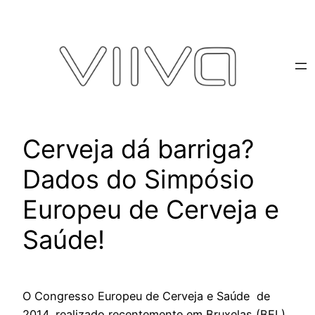
Pular
para
o
conteúdo
Cerveja dá barriga?
Dados do Simpósio
Europeu de Cerveja e
Saúde!
O Congresso Europeu de Cerveja e Saúde de
2014, realizado recentemente em Bruxelas (BEL),