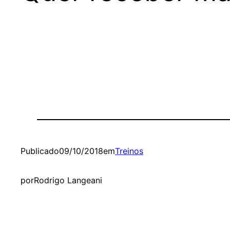
Publicado
09/10/2018
em
Treinos
por
Rodrigo Langeani