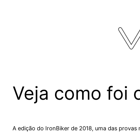
Pular
para
o
conteúdo
Veja como foi 
A edição do IronBiker de 2018, uma das provas 