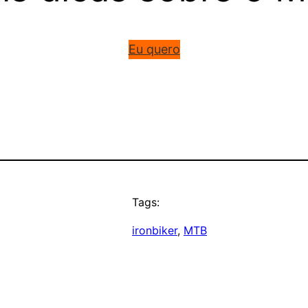
Eu quero
Tags:
ironbiker
, 
MTB