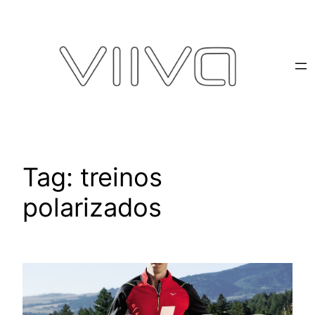
Pular
para
o
conteúdo
Tag:
treinos
polarizados