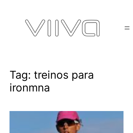
Pular
para
o
conteúdo
Tag:
treinos para
ironmna