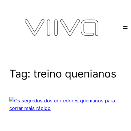
Pular
para
o
conteúdo
Tag:
treino quenianos