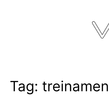
Pular
para
o
conteúdo
Tag:
treinamen