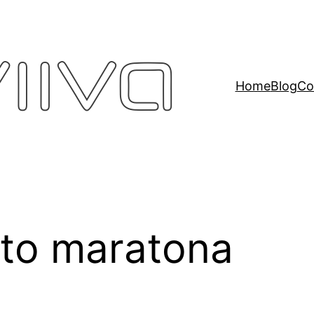
Home
Blog
Co
to maratona