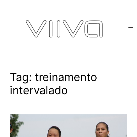
Pular
para
o
conteúdo
Tag:
treinamento
intervalado