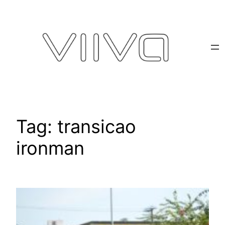
Pular
para
o
conteúdo
Tag:
transicao
ironman