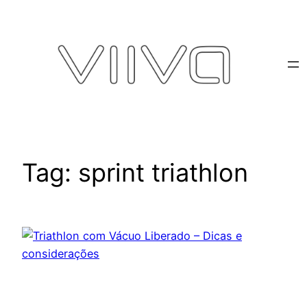
Pular
para
o
conteúdo
Tag:
sprint triathlon