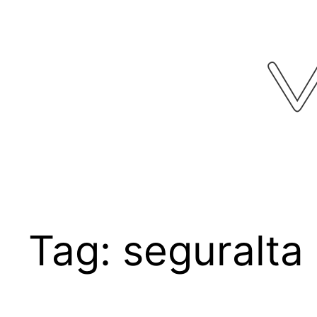
Pular
para
o
conteúdo
Tag:
seguralta