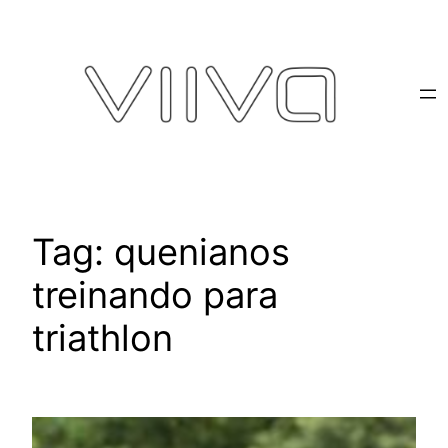
Pular
para
o
conteúdo
Tag:
quenianos
treinando para
triathlon