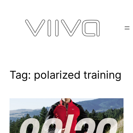
Pular
para
o
conteúdo
Tag:
polarized training