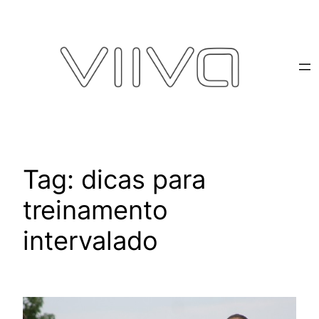
Pular
para
o
conteúdo
Tag:
dicas para
treinamento
intervalado