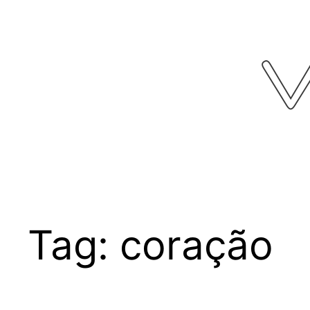
Pular
para
o
conteúdo
Tag:
coração