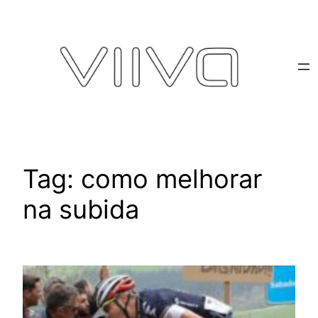
Pular
para
o
conteúdo
Tag:
como melhorar
na subida