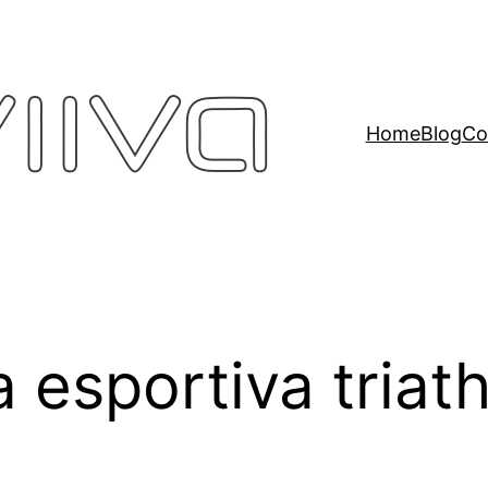
Home
Blog
Co
 esportiva triat