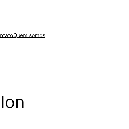
ntato
Quem somos
hlon