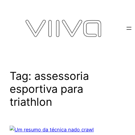
Pular
para
o
conteúdo
Tag:
assessoria
esportiva para
triathlon