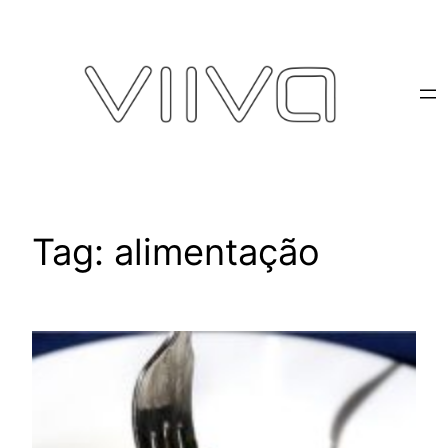
Pular
para
o
conteúdo
Tag:
alimentação