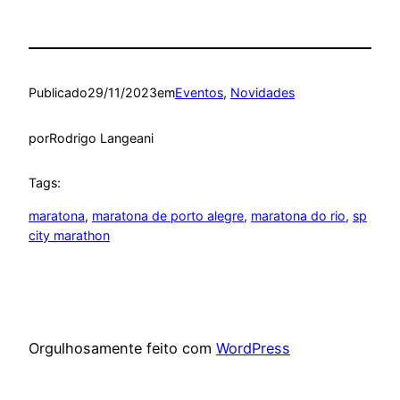
Publicado
29/11/2023
em
Eventos
, 
Novidades
por
Rodrigo Langeani
Tags:
maratona
, 
maratona de porto alegre
, 
maratona do rio
, 
sp
city marathon
Orgulhosamente feito com
WordPress