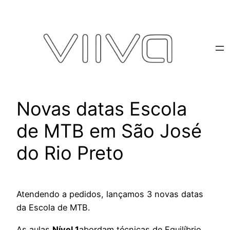
Pular
para
o
conteúdo
Novas datas Escola
de MTB em São José
do Rio Preto
Atendendo a pedidos, lançamos 3 novas datas
da Escola de MTB.
As aulas
Nível 1
abordam técnicas de Equilíbrio,