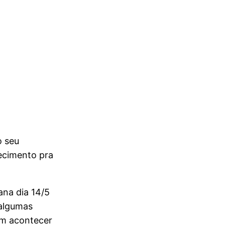
o seu
ecimento pra
ana dia 14/5
 algumas
em acontecer