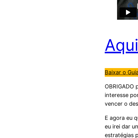
Aqui
Baixar o Guia
OBRIGADO por
interesse po
vencer o des
E agora eu q
eu irei dar 
estratégias