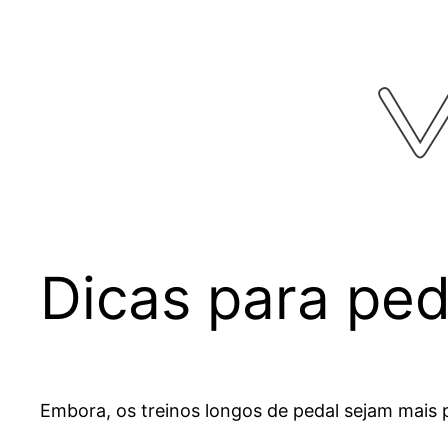
Pular
para
o
conteúdo
Dicas para pe
Embora, os treinos longos de pedal sejam mais p