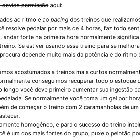
 devida permissão
aqui:
dos ao ritmo e ao
pacing
dos treinos que realizamo
resolve pedalar por mais de 4 horas, faz todo sent
a, andar forte na primeira hora normalmente signifi
treino. Se estiver usando esse treino para se melhor
 procura depende muito mais da potência e do ritmo 
amos acostumados a treinos mais curtos normalme
 normalmente conseguimos recuperar todo o estoque 
o longo você deve primeiro aumentar sua ingestão caló
a pedalada. Se normalmente você toma um gel por hor
mbém de começar o treino com 2 caramanholas de um 
astecer.
amente homogêneo, e para o sucesso do treino intei
você é um dos mais fortes do grupo, puxe o pelotão po