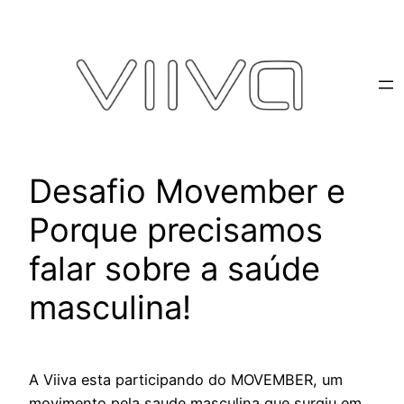
Pular
para
o
conteúdo
Desafio Movember e
Porque precisamos
falar sobre a saúde
masculina!
A Viiva esta participando do MOVEMBER, um
movimento pela saude masculina que surgiu em