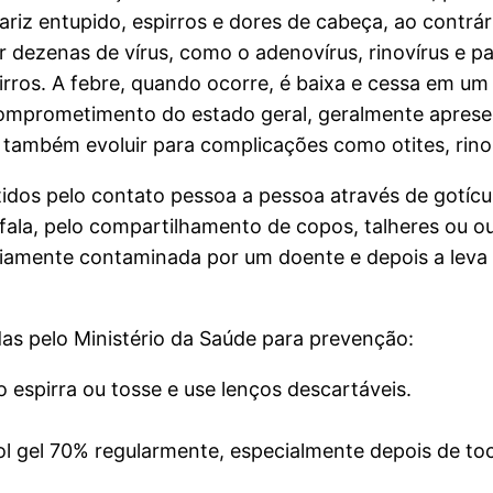
riz entupido, espirros e dores de cabeça, ao contrá
ezenas de vírus, como o adenovírus, rinovírus e pa
irros. A febre, quando ocorre, é baixa e cessa em um 
mprometimento do estado geral, geralmente apresen
o também evoluir para complicações como otites, rino
tidos pelo contato pessoa a pessoa através de gotícu
fala, pelo compartilhamento de copos, talheres ou o
iamente contaminada por um doente e depois a leva 
s pelo Ministério da Saúde para prevenção:
 espirra ou tosse e use lenços descartáveis.
l gel 70% regularmente, especialmente depois de toc