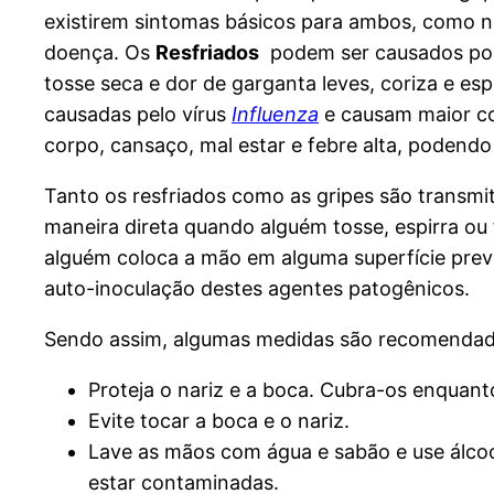
existirem sintomas básicos para ambos, como na
doença. Os
Resfriados
podem ser causados por d
tosse seca e dor de garganta leves, coriza e esp
causadas pelo vírus
Influenza
e causam maior co
corpo, cansaço, mal estar e febre alta, podend
Tanto os resfriados como as gripes são transmi
maneira direta quando alguém tosse, espirra ou 
alguém coloca a mão em alguma superfície prev
auto-inoculação destes agentes patogênicos.
Sendo assim, algumas medidas são recomendada
Proteja o nariz e a boca. Cubra-os enquanto
Evite tocar a boca e o nariz.
Lave as mãos com água e sabão e use álcoo
estar contaminadas.