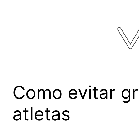
Pular
para
o
conteúdo
Como evitar gr
atletas